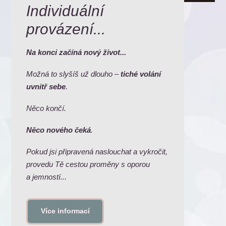
Individuální
provázení...
Na konci začíná nový život...
Možná to slyšíš už dlouho –
tiché volání
uvnitř sebe
.
Něco končí.
Něco nového čeká
.
Pokud jsi připravená naslouchat a vykročit,
provedu Tě cestou proměny s oporou
a jemností...
Více informací